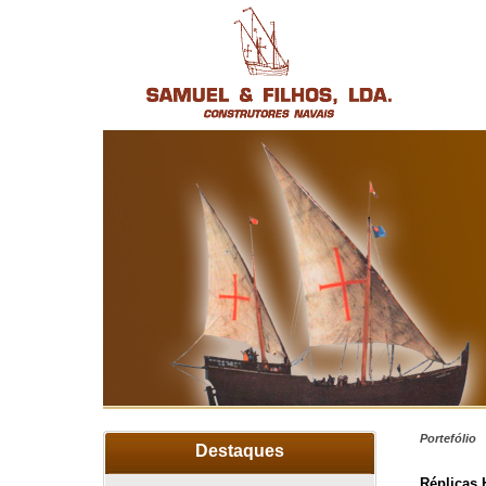
Portefólio
Destaques
Réplicas